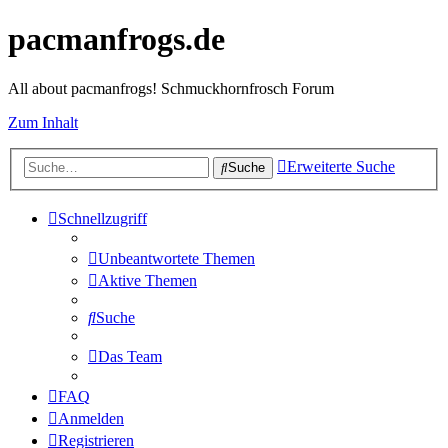
pacmanfrogs.de
All about pacmanfrogs! Schmuckhornfrosch Forum
Zum Inhalt
Erweiterte Suche
Suche
Schnellzugriff
Unbeantwortete Themen
Aktive Themen
Suche
Das Team
FAQ
Anmelden
Registrieren