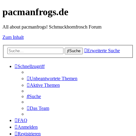
pacmanfrogs.de
All about pacmanfrogs! Schmuckhornfrosch Forum
Zum Inhalt
Erweiterte Suche
Suche
Schnellzugriff
Unbeantwortete Themen
Aktive Themen
Suche
Das Team
FAQ
Anmelden
Registrieren