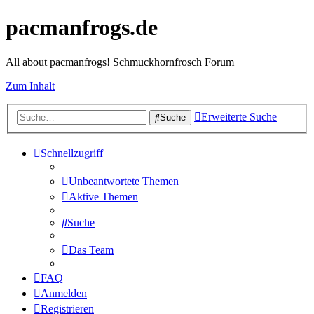
pacmanfrogs.de
All about pacmanfrogs! Schmuckhornfrosch Forum
Zum Inhalt
Erweiterte Suche
Suche
Schnellzugriff
Unbeantwortete Themen
Aktive Themen
Suche
Das Team
FAQ
Anmelden
Registrieren