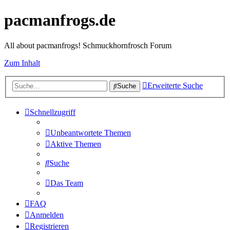
pacmanfrogs.de
All about pacmanfrogs! Schmuckhornfrosch Forum
Zum Inhalt
Erweiterte Suche
Suche
Schnellzugriff
Unbeantwortete Themen
Aktive Themen
Suche
Das Team
FAQ
Anmelden
Registrieren