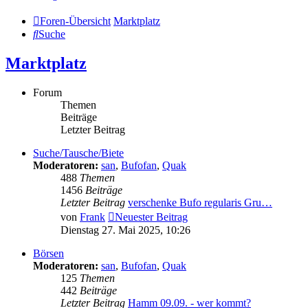
Foren-Übersicht
Marktplatz
Suche
Marktplatz
Forum
Themen
Beiträge
Letzter Beitrag
Suche/Tausche/Biete
Moderatoren:
san
,
Bufofan
,
Quak
488
Themen
1456
Beiträge
Letzter Beitrag
verschenke Bufo regularis Gru…
von
Frank
Neuester Beitrag
Dienstag 27. Mai 2025, 10:26
Börsen
Moderatoren:
san
,
Bufofan
,
Quak
125
Themen
442
Beiträge
Letzter Beitrag
Hamm 09.09. - wer kommt?