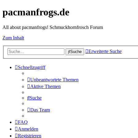
pacmanfrogs.de
All about pacmanfrogs! Schmuckhornfrosch Forum
Zum Inhalt
Erweiterte Suche
Suche
Schnellzugriff
Unbeantwortete Themen
Aktive Themen
Suche
Das Team
FAQ
Anmelden
Registrieren