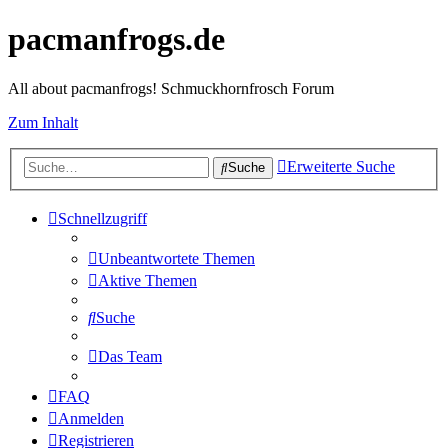
pacmanfrogs.de
All about pacmanfrogs! Schmuckhornfrosch Forum
Zum Inhalt
Erweiterte Suche
Suche
Schnellzugriff
Unbeantwortete Themen
Aktive Themen
Suche
Das Team
FAQ
Anmelden
Registrieren