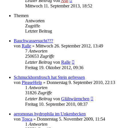
Letzter Beitrag
von
Ash
Mittwoch 11. September 2013, 18:52
Themen
Antworten
Zugriffe
Letzter Beitrag
Bauchwassersucht???
von
Ralle
» Mittwoch 26. September 2012, 13:49
7
Antworten
250653
Zugriffe
Letzter Beitrag
von
Ralle
Freitag 19. Oktober 2012, 09:36
Schmuckhornfrosch hat Stein gefressen
von
PleaseHelp
» Donnerstag 9. September 2010, 22:13
1
Antworten
31826
Zugriffe
Letzter Beitrag
von
Glühwürmchen
Freitag 10. September 2010, 08:37
aeromonas hydrophila im Unkenbecken
von
Tosca
» Donnerstag 5. November 2009, 11:54
1
Antworten