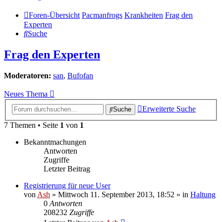
Foren-Übersicht
Pacmanfrogs
Krankheiten
Frag den
Experten
Suche
Frag den Experten
Moderatoren:
san
,
Bufofan
Neues Thema
Erweiterte Suche
Suche
7 Themen • Seite
1
von
1
Bekanntmachungen
Antworten
Zugriffe
Letzter Beitrag
Registrierung für neue User
von
Ash
» Mittwoch 11. September 2013, 18:52 » in
Haltung
0
Antworten
208232
Zugriffe