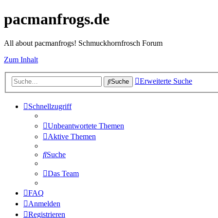
pacmanfrogs.de
All about pacmanfrogs! Schmuckhornfrosch Forum
Zum Inhalt
Erweiterte Suche
Suche
Schnellzugriff
Unbeantwortete Themen
Aktive Themen
Suche
Das Team
FAQ
Anmelden
Registrieren