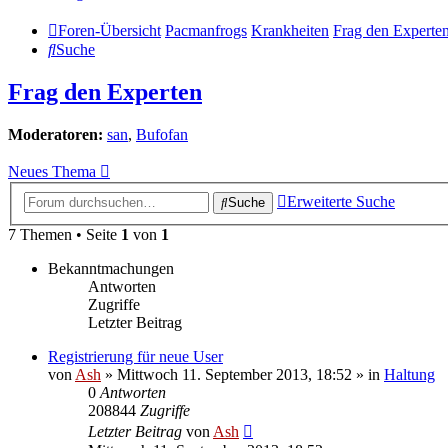
Foren-Übersicht
Pacmanfrogs
Krankheiten
Frag den Experte
Suche
Frag den Experten
Moderatoren:
san
,
Bufofan
Neues Thema
Erweiterte Suche
Suche
7 Themen • Seite
1
von
1
Bekanntmachungen
Antworten
Zugriffe
Letzter Beitrag
Registrierung für neue User
von
Ash
» Mittwoch 11. September 2013, 18:52 » in
Haltung
0
Antworten
208844
Zugriffe
Letzter Beitrag
von
Ash