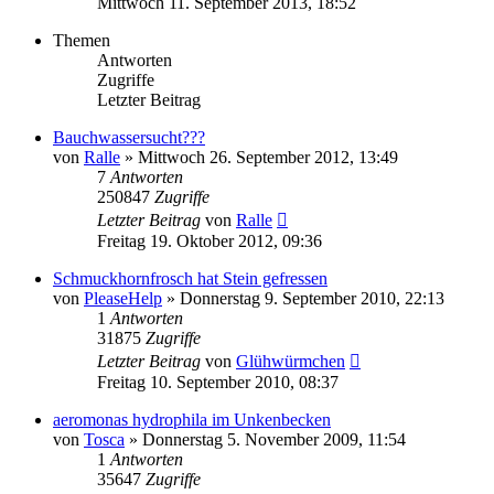
Mittwoch 11. September 2013, 18:52
Themen
Antworten
Zugriffe
Letzter Beitrag
Bauchwassersucht???
von
Ralle
» Mittwoch 26. September 2012, 13:49
7
Antworten
250847
Zugriffe
Letzter Beitrag
von
Ralle
Freitag 19. Oktober 2012, 09:36
Schmuckhornfrosch hat Stein gefressen
von
PleaseHelp
» Donnerstag 9. September 2010, 22:13
1
Antworten
31875
Zugriffe
Letzter Beitrag
von
Glühwürmchen
Freitag 10. September 2010, 08:37
aeromonas hydrophila im Unkenbecken
von
Tosca
» Donnerstag 5. November 2009, 11:54
1
Antworten
35647
Zugriffe