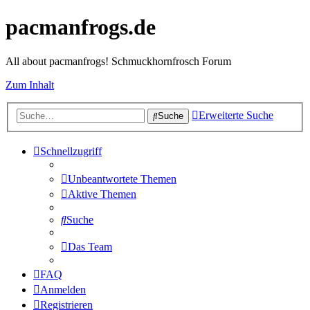
pacmanfrogs.de
All about pacmanfrogs! Schmuckhornfrosch Forum
Zum Inhalt
Erweiterte Suche
Suche
Schnellzugriff
Unbeantwortete Themen
Aktive Themen
Suche
Das Team
FAQ
Anmelden
Registrieren