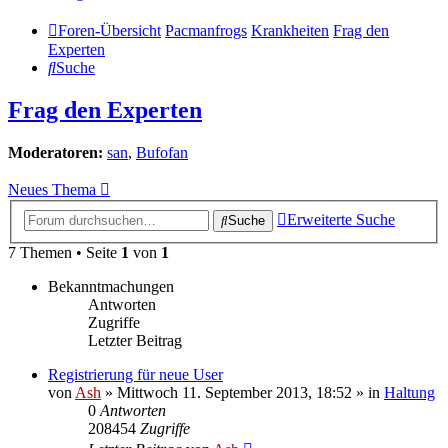
Foren-Übersicht
Pacmanfrogs
Krankheiten
Frag den
Experten
Suche
Frag den Experten
Moderatoren:
san
,
Bufofan
Neues Thema
Erweiterte Suche
Suche
7 Themen • Seite
1
von
1
Bekanntmachungen
Antworten
Zugriffe
Letzter Beitrag
Registrierung für neue User
von
Ash
» Mittwoch 11. September 2013, 18:52 » in
Haltung
0
Antworten
208454
Zugriffe