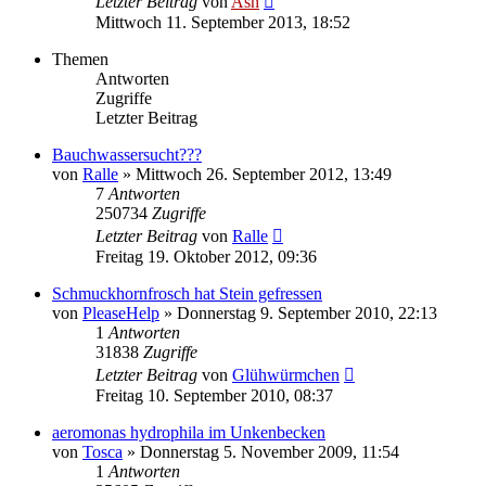
Letzter Beitrag
von
Ash
Mittwoch 11. September 2013, 18:52
Themen
Antworten
Zugriffe
Letzter Beitrag
Bauchwassersucht???
von
Ralle
» Mittwoch 26. September 2012, 13:49
7
Antworten
250734
Zugriffe
Letzter Beitrag
von
Ralle
Freitag 19. Oktober 2012, 09:36
Schmuckhornfrosch hat Stein gefressen
von
PleaseHelp
» Donnerstag 9. September 2010, 22:13
1
Antworten
31838
Zugriffe
Letzter Beitrag
von
Glühwürmchen
Freitag 10. September 2010, 08:37
aeromonas hydrophila im Unkenbecken
von
Tosca
» Donnerstag 5. November 2009, 11:54
1
Antworten