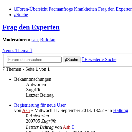
Foren-Übersicht
Pacmanfrogs
Krankheiten
Frag den Experte
Suche
Frag den Experten
Moderatoren:
san
,
Bufofan
Neues Thema
Erweiterte Suche
Suche
7 Themen • Seite
1
von
1
Bekanntmachungen
Antworten
Zugriffe
Letzter Beitrag
Registrierung für neue User
von
Ash
» Mittwoch 11. September 2013, 18:52 » in
Haltung
0
Antworten
209705
Zugriffe
Letzter Beitrag
von
Ash