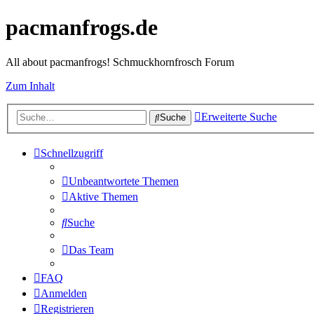
pacmanfrogs.de
All about pacmanfrogs! Schmuckhornfrosch Forum
Zum Inhalt
Erweiterte Suche
Suche
Schnellzugriff
Unbeantwortete Themen
Aktive Themen
Suche
Das Team
FAQ
Anmelden
Registrieren