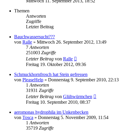
Mittwoch 11. September 2013, 18:52
Themen
Antworten
Zugriffe
Letzter Beitrag
Bauchwassersucht???
von
Ralle
» Mittwoch 26. September 2012, 13:49
7
Antworten
251003
Zugriffe
Letzter Beitrag
von
Ralle
Freitag 19. Oktober 2012, 09:36
Schmuckhornfrosch hat Stein gefressen
von
PleaseHelp
» Donnerstag 9. September 2010, 22:13
1
Antworten
31931
Zugriffe
Letzter Beitrag
von
Glühwürmchen
Freitag 10. September 2010, 08:37
aeromonas hydrophila im Unkenbecken
von
Tosca
» Donnerstag 5. November 2009, 11:54
1
Antworten
35719
Zugriffe