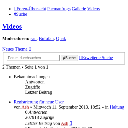
Foren-Übersicht
Pacmanfrogs
Gallerie
Videos
Suche
Videos
Moderatoren:
san
,
Bufofan
,
Quak
Neues Thema
Erweiterte Suche
Suche
2 Themen • Seite
1
von
1
Bekanntmachungen
Antworten
Zugriffe
Letzter Beitrag
Registrierung für neue User
von
Ash
» Mittwoch 11. September 2013, 18:52 » in
Haltung
0
Antworten
207918
Zugriffe
Letzter Beitrag
von
Ash