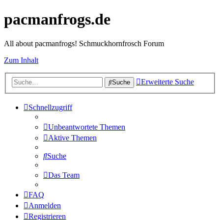
pacmanfrogs.de
All about pacmanfrogs! Schmuckhornfrosch Forum
Zum Inhalt
Erweiterte Suche
Suche
Schnellzugriff
Unbeantwortete Themen
Aktive Themen
Suche
Das Team
FAQ
Anmelden
Registrieren