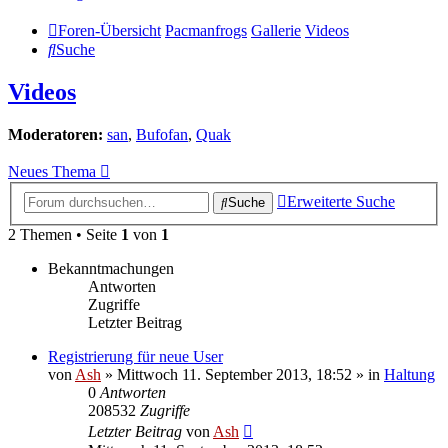
Foren-Übersicht
Pacmanfrogs
Gallerie
Videos
Suche
Videos
Moderatoren:
san
,
Bufofan
,
Quak
Neues Thema
Erweiterte Suche
Suche
2 Themen • Seite
1
von
1
Bekanntmachungen
Antworten
Zugriffe
Letzter Beitrag
Registrierung für neue User
von
Ash
» Mittwoch 11. September 2013, 18:52 » in
Haltung
0
Antworten
208532
Zugriffe
Letzter Beitrag
von
Ash