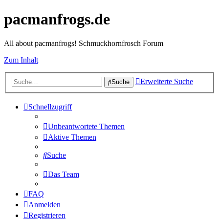
pacmanfrogs.de
All about pacmanfrogs! Schmuckhornfrosch Forum
Zum Inhalt
Erweiterte Suche
Suche
Schnellzugriff
Unbeantwortete Themen
Aktive Themen
Suche
Das Team
FAQ
Anmelden
Registrieren