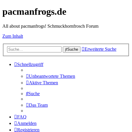
pacmanfrogs.de
All about pacmanfrogs! Schmuckhornfrosch Forum
Zum Inhalt
Erweiterte Suche
Suche
Schnellzugriff
Unbeantwortete Themen
Aktive Themen
Suche
Das Team
FAQ
Anmelden
Registrieren