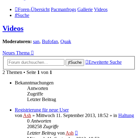
Foren-Übersicht
Pacmanfrogs
Gallerie
Videos
Suche
Videos
Moderatoren:
san
,
Bufofan
,
Quak
Neues Thema
Erweiterte Suche
Suche
2 Themen • Seite
1
von
1
Bekanntmachungen
Antworten
Zugriffe
Letzter Beitrag
Registrierung für neue User
von
Ash
» Mittwoch 11. September 2013, 18:52 » in
Haltung
0
Antworten
208258
Zugriffe
Letzter Beitrag
von
Ash