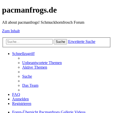
pacmanfrogs.de
All about pacmanfrogs! Schmuckhornfrosch Forum
Zum Inhalt
Erweiterte Suche
Suche
Schnellzugriff
Unbeantwortete Themen
Aktive Themen
Suche
Das Team
FAQ
Anmelden
Registrieren
Foren-Übersicht
Pacmanfrogs
Gallerie
Videos