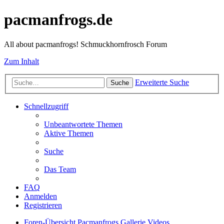
pacmanfrogs.de
All about pacmanfrogs! Schmuckhornfrosch Forum
Zum Inhalt
Erweiterte Suche
Suche
Schnellzugriff
Unbeantwortete Themen
Aktive Themen
Suche
Das Team
FAQ
Anmelden
Registrieren
Foren-Übersicht
Pacmanfrogs
Gallerie
Videos