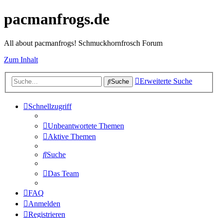
pacmanfrogs.de
All about pacmanfrogs! Schmuckhornfrosch Forum
Zum Inhalt
Erweiterte Suche
Suche
Schnellzugriff
Unbeantwortete Themen
Aktive Themen
Suche
Das Team
FAQ
Anmelden
Registrieren