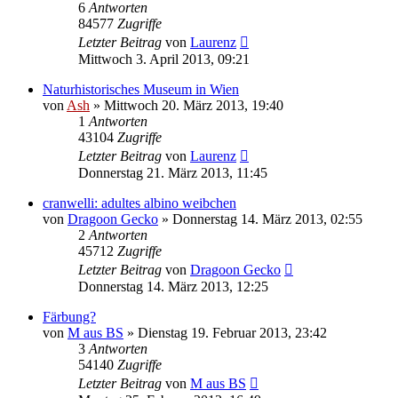
6
Antworten
84577
Zugriffe
Letzter Beitrag
von
Laurenz
Mittwoch 3. April 2013, 09:21
Naturhistorisches Museum in Wien
von
Ash
» Mittwoch 20. März 2013, 19:40
1
Antworten
43104
Zugriffe
Letzter Beitrag
von
Laurenz
Donnerstag 21. März 2013, 11:45
cranwelli: adultes albino weibchen
von
Dragoon Gecko
» Donnerstag 14. März 2013, 02:55
2
Antworten
45712
Zugriffe
Letzter Beitrag
von
Dragoon Gecko
Donnerstag 14. März 2013, 12:25
Färbung?
von
M aus BS
» Dienstag 19. Februar 2013, 23:42
3
Antworten
54140
Zugriffe
Letzter Beitrag
von
M aus BS