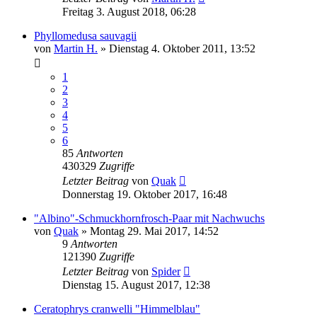
Freitag 3. August 2018, 06:28
Phyllomedusa sauvagii
von
Martin H.
» Dienstag 4. Oktober 2011, 13:52
1
2
3
4
5
6
85
Antworten
430329
Zugriffe
Letzter Beitrag
von
Quak
Donnerstag 19. Oktober 2017, 16:48
"Albino"-Schmuckhornfrosch-Paar mit Nachwuchs
von
Quak
» Montag 29. Mai 2017, 14:52
9
Antworten
121390
Zugriffe
Letzter Beitrag
von
Spider
Dienstag 15. August 2017, 12:38
Ceratophrys cranwelli "Himmelblau"