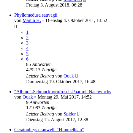
Freitag 3. August 2018, 06:28
Phyllomedusa sauvagii
von
Martin H.
» Dienstag 4. Oktober 2011, 13:52
1
2
3
4
5
6
85
Antworten
429213
Zugriffe
Letzter Beitrag
von
Quak
Donnerstag 19. Oktober 2017, 16:48
"Albino"-Schmuckhornfrosch-Paar mit Nachwuchs
von
Quak
» Montag 29. Mai 2017, 14:52
9
Antworten
121083
Zugriffe
Letzter Beitrag
von
Spider
Dienstag 15. August 2017, 12:38
Ceratophrys cranwelli "Himmelblau"