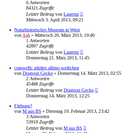
6
Antworten
84321
Zugriffe
Letzter Beitrag
von
Laurenz
Mittwoch 3. April 2013, 09:21
Naturhistorisches Museum in Wien
von
Ash
» Mittwoch 20. März 2013, 19:40
1
Antworten
42897
Zugriffe
Letzter Beitrag
von
Laurenz
Donnerstag 21. März 2013, 11:45
cranwelli: adultes albino weibchen
von
Dragoon Gecko
» Donnerstag 14. März 2013, 02:55
2
Antworten
45488
Zugriffe
Letzter Beitrag
von
Dragoon Gecko
Donnerstag 14. März 2013, 12:25
Färbung?
von
M aus BS
» Dienstag 19. Februar 2013, 23:42
3
Antworten
53919
Zugriffe
Letzter Beitrag
von
M aus BS