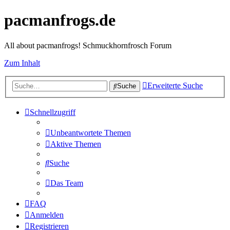
pacmanfrogs.de
All about pacmanfrogs! Schmuckhornfrosch Forum
Zum Inhalt
Erweiterte Suche
Suche
Schnellzugriff
Unbeantwortete Themen
Aktive Themen
Suche
Das Team
FAQ
Anmelden
Registrieren