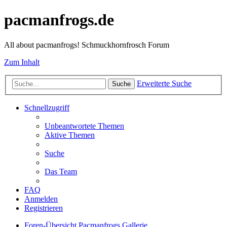
pacmanfrogs.de
All about pacmanfrogs! Schmuckhornfrosch Forum
Zum Inhalt
Erweiterte Suche
Suche
Schnellzugriff
Unbeantwortete Themen
Aktive Themen
Suche
Das Team
FAQ
Anmelden
Registrieren
Foren-Übersicht
Pacmanfrogs
Gallerie