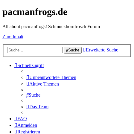
pacmanfrogs.de
All about pacmanfrogs! Schmuckhornfrosch Forum
Zum Inhalt
Erweiterte Suche
Suche
Schnellzugriff
Unbeantwortete Themen
Aktive Themen
Suche
Das Team
FAQ
Anmelden
Registrieren