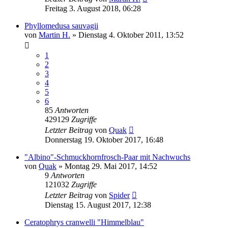
Freitag 3. August 2018, 06:28
Phyllomedusa sauvagii
von
Martin H.
» Dienstag 4. Oktober 2011, 13:52
1
2
3
4
5
6
85
Antworten
429129
Zugriffe
Letzter Beitrag
von
Quak
Donnerstag 19. Oktober 2017, 16:48
"Albino"-Schmuckhornfrosch-Paar mit Nachwuchs
von
Quak
» Montag 29. Mai 2017, 14:52
9
Antworten
121032
Zugriffe
Letzter Beitrag
von
Spider
Dienstag 15. August 2017, 12:38
Ceratophrys cranwelli "Himmelblau"