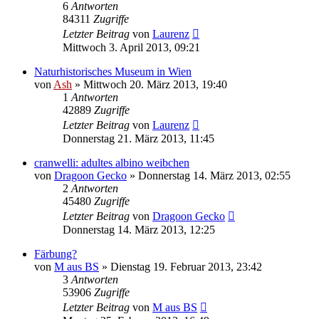
6
Antworten
84311
Zugriffe
Letzter Beitrag
von
Laurenz
Mittwoch 3. April 2013, 09:21
Naturhistorisches Museum in Wien
von
Ash
» Mittwoch 20. März 2013, 19:40
1
Antworten
42889
Zugriffe
Letzter Beitrag
von
Laurenz
Donnerstag 21. März 2013, 11:45
cranwelli: adultes albino weibchen
von
Dragoon Gecko
» Donnerstag 14. März 2013, 02:55
2
Antworten
45480
Zugriffe
Letzter Beitrag
von
Dragoon Gecko
Donnerstag 14. März 2013, 12:25
Färbung?
von
M aus BS
» Dienstag 19. Februar 2013, 23:42
3
Antworten
53906
Zugriffe
Letzter Beitrag
von
M aus BS