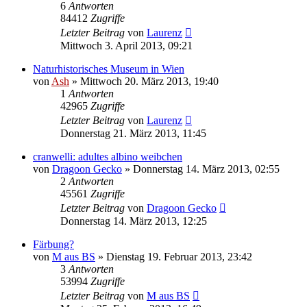
6
Antworten
84412
Zugriffe
Letzter Beitrag
von
Laurenz
Mittwoch 3. April 2013, 09:21
Naturhistorisches Museum in Wien
von
Ash
» Mittwoch 20. März 2013, 19:40
1
Antworten
42965
Zugriffe
Letzter Beitrag
von
Laurenz
Donnerstag 21. März 2013, 11:45
cranwelli: adultes albino weibchen
von
Dragoon Gecko
» Donnerstag 14. März 2013, 02:55
2
Antworten
45561
Zugriffe
Letzter Beitrag
von
Dragoon Gecko
Donnerstag 14. März 2013, 12:25
Färbung?
von
M aus BS
» Dienstag 19. Februar 2013, 23:42
3
Antworten
53994
Zugriffe
Letzter Beitrag
von
M aus BS