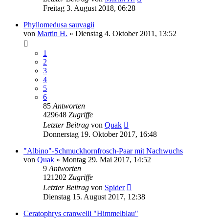
Freitag 3. August 2018, 06:28
Phyllomedusa sauvagii
von
Martin H.
» Dienstag 4. Oktober 2011, 13:52
1
2
3
4
5
6
85
Antworten
429648
Zugriffe
Letzter Beitrag
von
Quak
Donnerstag 19. Oktober 2017, 16:48
"Albino"-Schmuckhornfrosch-Paar mit Nachwuchs
von
Quak
» Montag 29. Mai 2017, 14:52
9
Antworten
121202
Zugriffe
Letzter Beitrag
von
Spider
Dienstag 15. August 2017, 12:38
Ceratophrys cranwelli "Himmelblau"