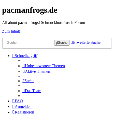
pacmanfrogs.de
All about pacmanfrogs! Schmuckhornfrosch Forum
Zum Inhalt
Erweiterte Suche
Suche
Schnellzugriff
Unbeantwortete Themen
Aktive Themen
Suche
Das Team
FAQ
Anmelden
Registrieren