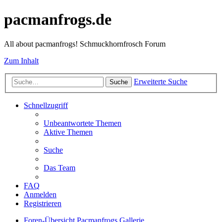
pacmanfrogs.de
All about pacmanfrogs! Schmuckhornfrosch Forum
Zum Inhalt
Erweiterte Suche
Suche
Schnellzugriff
Unbeantwortete Themen
Aktive Themen
Suche
Das Team
FAQ
Anmelden
Registrieren
Foren-Übersicht
Pacmanfrogs
Gallerie