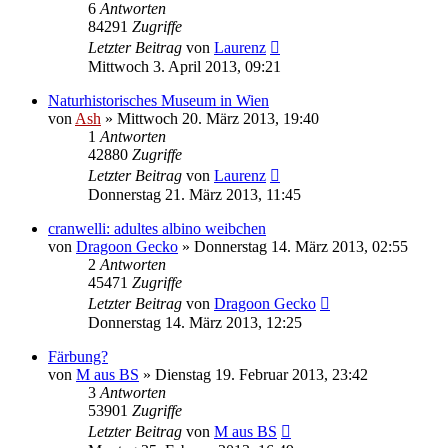
6
Antworten
84291
Zugriffe
Letzter Beitrag
von
Laurenz
Mittwoch 3. April 2013, 09:21
Naturhistorisches Museum in Wien
von
Ash
» Mittwoch 20. März 2013, 19:40
1
Antworten
42880
Zugriffe
Letzter Beitrag
von
Laurenz
Donnerstag 21. März 2013, 11:45
cranwelli: adultes albino weibchen
von
Dragoon Gecko
» Donnerstag 14. März 2013, 02:55
2
Antworten
45471
Zugriffe
Letzter Beitrag
von
Dragoon Gecko
Donnerstag 14. März 2013, 12:25
Färbung?
von
M aus BS
» Dienstag 19. Februar 2013, 23:42
3
Antworten
53901
Zugriffe
Letzter Beitrag
von
M aus BS