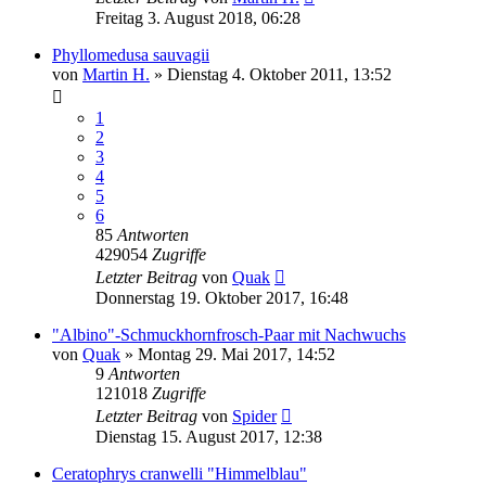
Freitag 3. August 2018, 06:28
Phyllomedusa sauvagii
von
Martin H.
» Dienstag 4. Oktober 2011, 13:52
1
2
3
4
5
6
85
Antworten
429054
Zugriffe
Letzter Beitrag
von
Quak
Donnerstag 19. Oktober 2017, 16:48
"Albino"-Schmuckhornfrosch-Paar mit Nachwuchs
von
Quak
» Montag 29. Mai 2017, 14:52
9
Antworten
121018
Zugriffe
Letzter Beitrag
von
Spider
Dienstag 15. August 2017, 12:38
Ceratophrys cranwelli "Himmelblau"