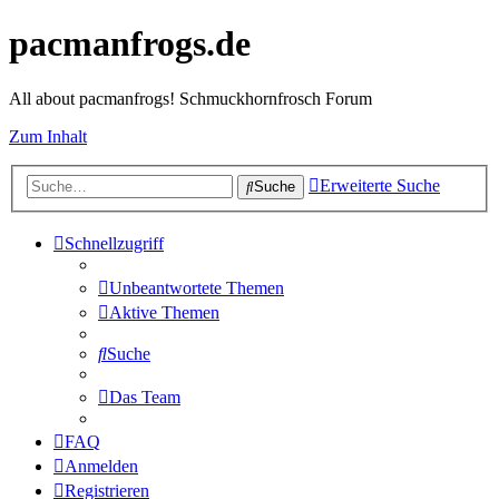
pacmanfrogs.de
All about pacmanfrogs! Schmuckhornfrosch Forum
Zum Inhalt
Erweiterte Suche
Suche
Schnellzugriff
Unbeantwortete Themen
Aktive Themen
Suche
Das Team
FAQ
Anmelden
Registrieren