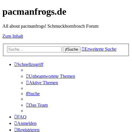
pacmanfrogs.de
All about pacmanfrogs! Schmuckhornfrosch Forum
Zum Inhalt
Erweiterte Suche
Suche
Schnellzugriff
Unbeantwortete Themen
Aktive Themen
Suche
Das Team
FAQ
Anmelden
Registrieren