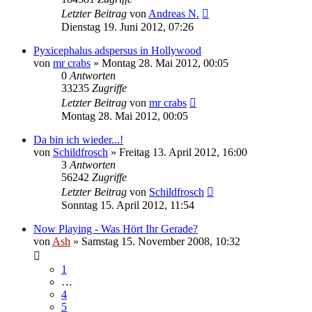
Letzter Beitrag
von
Andreas N.
Dienstag 19. Juni 2012, 07:26
Pyxicephalus adspersus in Hollywood
von
mr crabs
» Montag 28. Mai 2012, 00:05
0
Antworten
33235
Zugriffe
Letzter Beitrag
von
mr crabs
Montag 28. Mai 2012, 00:05
Da bin ich wieder...!
von
Schildfrosch
» Freitag 13. April 2012, 16:00
3
Antworten
56242
Zugriffe
Letzter Beitrag
von
Schildfrosch
Sonntag 15. April 2012, 11:54
Now Playing - Was Hört Ihr Gerade?
von
Ash
» Samstag 15. November 2008, 10:32
1
…
4
5