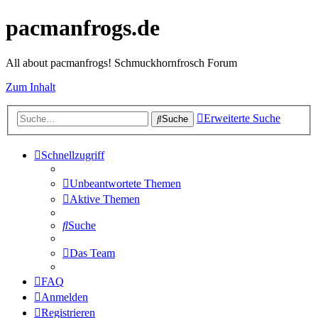
pacmanfrogs.de
All about pacmanfrogs! Schmuckhornfrosch Forum
Zum Inhalt
Erweiterte Suche
Suche
Schnellzugriff
Unbeantwortete Themen
Aktive Themen
Suche
Das Team
FAQ
Anmelden
Registrieren