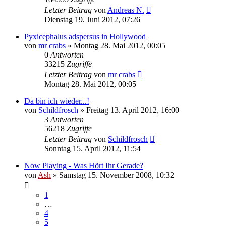
Letzter Beitrag
von
Andreas N.
Dienstag 19. Juni 2012, 07:26
Pyxicephalus adspersus in Hollywood
von
mr crabs
» Montag 28. Mai 2012, 00:05
0
Antworten
33215
Zugriffe
Letzter Beitrag
von
mr crabs
Montag 28. Mai 2012, 00:05
Da bin ich wieder...!
von
Schildfrosch
» Freitag 13. April 2012, 16:00
3
Antworten
56218
Zugriffe
Letzter Beitrag
von
Schildfrosch
Sonntag 15. April 2012, 11:54
Now Playing - Was Hört Ihr Gerade?
von
Ash
» Samstag 15. November 2008, 10:32
1
…
4
5