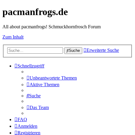
pacmanfrogs.de
All about pacmanfrogs! Schmuckhornfrosch Forum
Zum Inhalt
Erweiterte Suche
Suche
Schnellzugriff
Unbeantwortete Themen
Aktive Themen
Suche
Das Team
FAQ
Anmelden
Registrieren