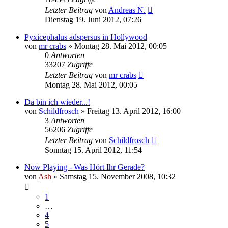
Letzter Beitrag
von
Andreas N.
Dienstag 19. Juni 2012, 07:26
Pyxicephalus adspersus in Hollywood
von
mr crabs
» Montag 28. Mai 2012, 00:05
0
Antworten
33207
Zugriffe
Letzter Beitrag
von
mr crabs
Montag 28. Mai 2012, 00:05
Da bin ich wieder...!
von
Schildfrosch
» Freitag 13. April 2012, 16:00
3
Antworten
56206
Zugriffe
Letzter Beitrag
von
Schildfrosch
Sonntag 15. April 2012, 11:54
Now Playing - Was Hört Ihr Gerade?
von
Ash
» Samstag 15. November 2008, 10:32
1
…
4
5