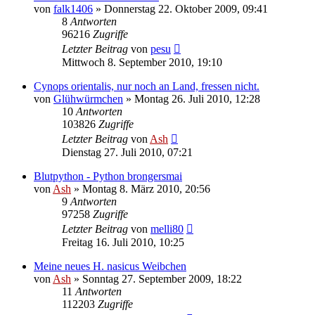
von
falk1406
» Donnerstag 22. Oktober 2009, 09:41
8
Antworten
96216
Zugriffe
Letzter Beitrag
von
pesu
Mittwoch 8. September 2010, 19:10
Cynops orientalis, nur noch an Land, fressen nicht.
von
Glühwürmchen
» Montag 26. Juli 2010, 12:28
10
Antworten
103826
Zugriffe
Letzter Beitrag
von
Ash
Dienstag 27. Juli 2010, 07:21
Blutpython - Python brongersmai
von
Ash
» Montag 8. März 2010, 20:56
9
Antworten
97258
Zugriffe
Letzter Beitrag
von
melli80
Freitag 16. Juli 2010, 10:25
Meine neues H. nasicus Weibchen
von
Ash
» Sonntag 27. September 2009, 18:22
11
Antworten
112203
Zugriffe