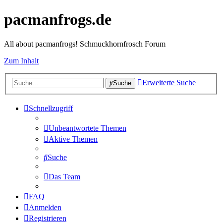
pacmanfrogs.de
All about pacmanfrogs! Schmuckhornfrosch Forum
Zum Inhalt
Erweiterte Suche
Suche
Schnellzugriff
Unbeantwortete Themen
Aktive Themen
Suche
Das Team
FAQ
Anmelden
Registrieren