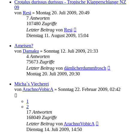
Crotalus durissus durissus - Tropische Klapperschlange NZ
09
von
Resi
» Montag 20. Juli 2009, 20:49
7
Antworten
107480
Zugriffe
Letzter Beitrag
von
Resi
Dienstag 11. August 2009, 15:04
Ameisen?
von
Damaku
» Sonntag 12. Juli 2009, 21:33
4
Antworten
75673
Zugriffe
Letzter Beitrag
von
dämlicherdummfrosch
Montag 20. Juli 2009, 20:30
Micha`s Viecherei
von
ArachnoVobicA
» Sonntag 22. Februar 2009, 02:42
1
2
17
Antworten
168049
Zugriffe
Letzter Beitrag
von
ArachnoVobicA
Dienstag 14. Juli 2009, 14:50