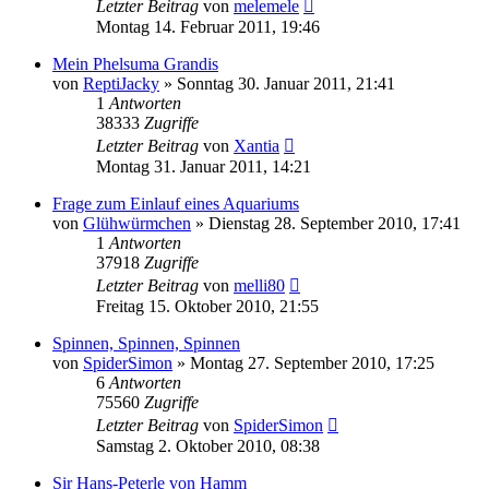
Letzter Beitrag
von
melemele
Montag 14. Februar 2011, 19:46
Mein Phelsuma Grandis
von
ReptiJacky
» Sonntag 30. Januar 2011, 21:41
1
Antworten
38333
Zugriffe
Letzter Beitrag
von
Xantia
Montag 31. Januar 2011, 14:21
Frage zum Einlauf eines Aquariums
von
Glühwürmchen
» Dienstag 28. September 2010, 17:41
1
Antworten
37918
Zugriffe
Letzter Beitrag
von
melli80
Freitag 15. Oktober 2010, 21:55
Spinnen, Spinnen, Spinnen
von
SpiderSimon
» Montag 27. September 2010, 17:25
6
Antworten
75560
Zugriffe
Letzter Beitrag
von
SpiderSimon
Samstag 2. Oktober 2010, 08:38
Sir Hans-Peterle von Hamm