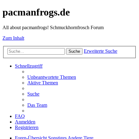
pacmanfrogs.de
All about pacmanfrogs! Schmuckhornfrosch Forum
Zum Inhalt
Erweiterte Suche
Suche
Schnellzugriff
Unbeantwortete Themen
Aktive Themen
Suche
Das Team
FAQ
Anmelden
Registrieren
Foren-Übersicht
Sonstiges
Andere Tiere