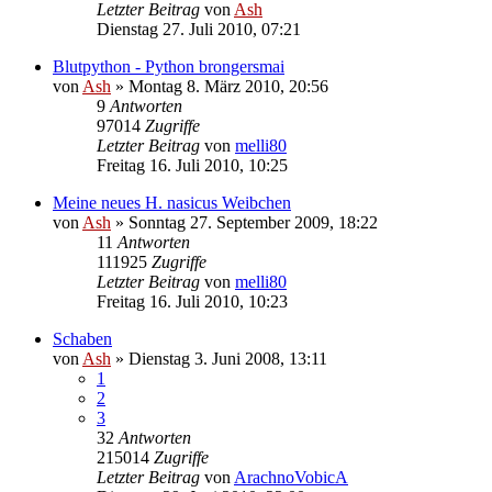
Letzter Beitrag
von
Ash
Dienstag 27. Juli 2010, 07:21
Blutpython - Python brongersmai
von
Ash
» Montag 8. März 2010, 20:56
9
Antworten
97014
Zugriffe
Letzter Beitrag
von
melli80
Freitag 16. Juli 2010, 10:25
Meine neues H. nasicus Weibchen
von
Ash
» Sonntag 27. September 2009, 18:22
11
Antworten
111925
Zugriffe
Letzter Beitrag
von
melli80
Freitag 16. Juli 2010, 10:23
Schaben
von
Ash
» Dienstag 3. Juni 2008, 13:11
1
2
3
32
Antworten
215014
Zugriffe
Letzter Beitrag
von
ArachnoVobicA