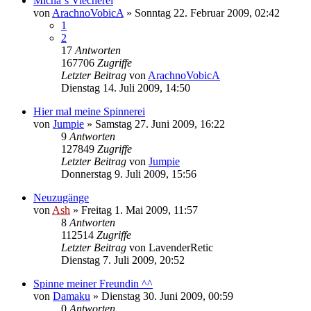
Micha`s Viecherei
von
ArachnoVobicA
» Sonntag 22. Februar 2009, 02:42
1
2
17
Antworten
167706
Zugriffe
Letzter Beitrag
von
ArachnoVobicA
Dienstag 14. Juli 2009, 14:50
Hier mal meine Spinnerei
von
Jumpie
» Samstag 27. Juni 2009, 16:22
9
Antworten
127849
Zugriffe
Letzter Beitrag
von
Jumpie
Donnerstag 9. Juli 2009, 15:56
Neuzugänge
von
Ash
» Freitag 1. Mai 2009, 11:57
8
Antworten
112514
Zugriffe
Letzter Beitrag
von
LavenderRetic
Dienstag 7. Juli 2009, 20:52
Spinne meiner Freundin ^^
von
Damaku
» Dienstag 30. Juni 2009, 00:59
0
Antworten