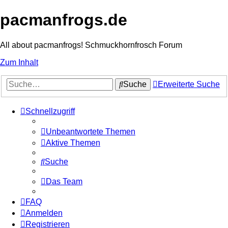
pacmanfrogs.de
All about pacmanfrogs! Schmuckhornfrosch Forum
Zum Inhalt
Suche
Erweiterte Suche
Schnellzugriff
Unbeantwortete Themen
Aktive Themen
Suche
Das Team
FAQ
Anmelden
Registrieren