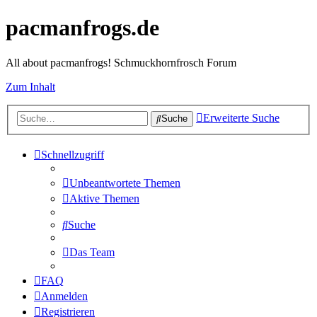
pacmanfrogs.de
All about pacmanfrogs! Schmuckhornfrosch Forum
Zum Inhalt
Erweiterte Suche
Suche
Schnellzugriff
Unbeantwortete Themen
Aktive Themen
Suche
Das Team
FAQ
Anmelden
Registrieren