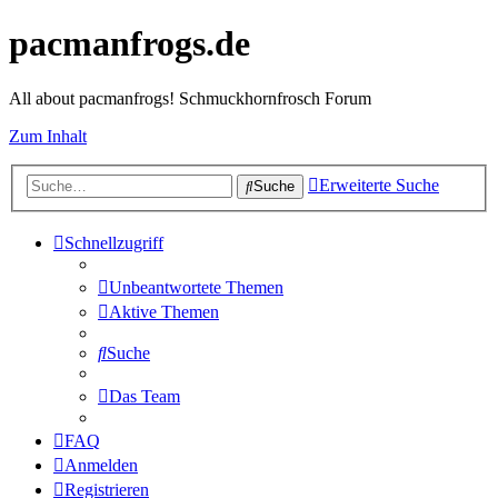
pacmanfrogs.de
All about pacmanfrogs! Schmuckhornfrosch Forum
Zum Inhalt
Erweiterte Suche
Suche
Schnellzugriff
Unbeantwortete Themen
Aktive Themen
Suche
Das Team
FAQ
Anmelden
Registrieren