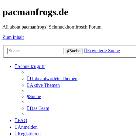
pacmanfrogs.de
All about pacmanfrogs! Schmuckhornfrosch Forum
Zum Inhalt
Erweiterte Suche
Suche
Schnellzugriff
Unbeantwortete Themen
Aktive Themen
Suche
Das Team
FAQ
Anmelden
Registrieren