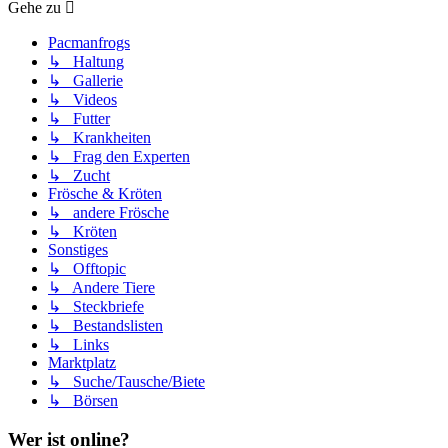
Gehe zu
Pacmanfrogs
↳ Haltung
↳ Gallerie
↳ Videos
↳ Futter
↳ Krankheiten
↳ Frag den Experten
↳ Zucht
Frösche & Kröten
↳ andere Frösche
↳ Kröten
Sonstiges
↳ Offtopic
↳ Andere Tiere
↳ Steckbriefe
↳ Bestandslisten
↳ Links
Marktplatz
↳ Suche/Tausche/Biete
↳ Börsen
Wer ist online?