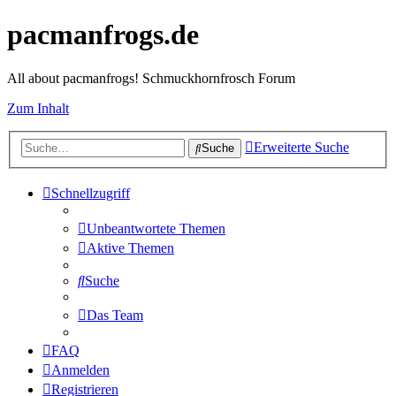
pacmanfrogs.de
All about pacmanfrogs! Schmuckhornfrosch Forum
Zum Inhalt
Erweiterte Suche
Suche
Schnellzugriff
Unbeantwortete Themen
Aktive Themen
Suche
Das Team
FAQ
Anmelden
Registrieren