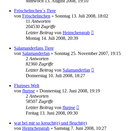
Mittwoch 13. August 2008, 19:10
Fröschelinchen´s Tiere
von
Fröschelinchen
» Sonntag 13. Juli 2008, 18:02
11
Antworten
204530
Zugriffe
Letzter Beitrag
von
Heimchengrab
Montag 14. Juli 2008, 20:39
Salamanderfans Tiere
von
Salamanderfan
» Sonntag 25. November 2007, 19:15
2
Antworten
82360
Zugriffe
Letzter Beitrag
von
Salamanderfan
Donnerstag 10. Juli 2008, 18:27
Flurpses Welt
von
flurpse
» Donnerstag 12. Juni 2008, 19:19
2
Antworten
58507
Zugriffe
Letzter Beitrag
von
flurpse
Freitag 13. Juni 2008, 09:30
wat bei mir so kreucht(e) und fleucht(e)
von
Heimchengrab
» Samstag 7. Juni 2008, 10:27