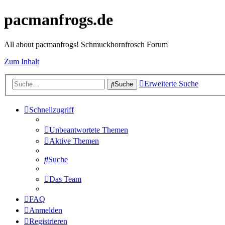
pacmanfrogs.de
All about pacmanfrogs! Schmuckhornfrosch Forum
Zum Inhalt
Erweiterte Suche
Suche
Schnellzugriff
Unbeantwortete Themen
Aktive Themen
Suche
Das Team
FAQ
Anmelden
Registrieren