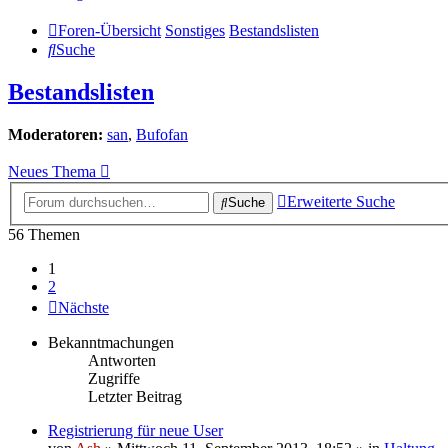
Foren-Übersicht
Sonstiges
Bestandslisten
Suche
Bestandslisten
Moderatoren:
san
,
Bufofan
Neues Thema
Erweiterte Suche
Suche
56 Themen
1
2
Nächste
Bekanntmachungen
Antworten
Zugriffe
Letzter Beitrag
Registrierung für neue User