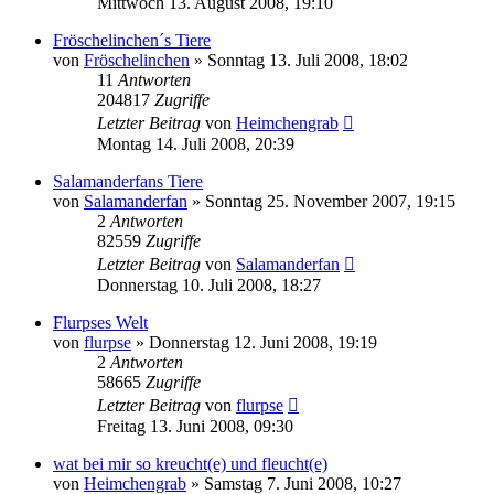
Mittwoch 13. August 2008, 19:10
Fröschelinchen´s Tiere
von
Fröschelinchen
» Sonntag 13. Juli 2008, 18:02
11
Antworten
204817
Zugriffe
Letzter Beitrag
von
Heimchengrab
Montag 14. Juli 2008, 20:39
Salamanderfans Tiere
von
Salamanderfan
» Sonntag 25. November 2007, 19:15
2
Antworten
82559
Zugriffe
Letzter Beitrag
von
Salamanderfan
Donnerstag 10. Juli 2008, 18:27
Flurpses Welt
von
flurpse
» Donnerstag 12. Juni 2008, 19:19
2
Antworten
58665
Zugriffe
Letzter Beitrag
von
flurpse
Freitag 13. Juni 2008, 09:30
wat bei mir so kreucht(e) und fleucht(e)
von
Heimchengrab
» Samstag 7. Juni 2008, 10:27