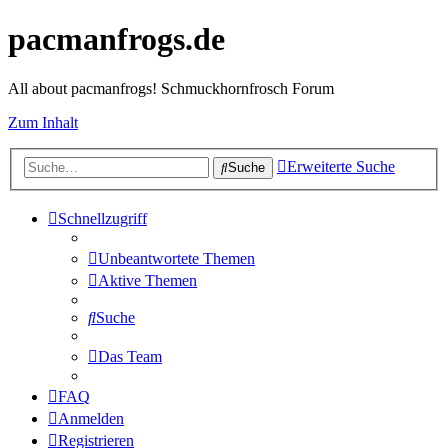
pacmanfrogs.de
All about pacmanfrogs! Schmuckhornfrosch Forum
Zum Inhalt
Erweiterte Suche
Suche
Schnellzugriff
Unbeantwortete Themen
Aktive Themen
Suche
Das Team
FAQ
Anmelden
Registrieren