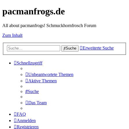
pacmanfrogs.de
All about pacmanfrogs! Schmuckhornfrosch Forum
Zum Inhalt
Erweiterte Suche
Suche
Schnellzugriff
Unbeantwortete Themen
Aktive Themen
Suche
Das Team
FAQ
Anmelden
Registrieren