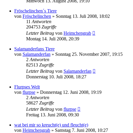
Mittwoch 13. August 2008, 19:10
Fröschelinchen´s Tiere
von
Fröschelinchen
» Sonntag 13. Juli 2008, 18:02
11
Antworten
204753
Zugriffe
Letzter Beitrag
von
Heimchengrab
Montag 14. Juli 2008, 20:39
Salamanderfans Tiere
von
Salamanderfan
» Sonntag 25. November 2007, 19:15
2
Antworten
82513
Zugriffe
Letzter Beitrag
von
Salamanderfan
Donnerstag 10. Juli 2008, 18:27
Flurpses Welt
von
flurpse
» Donnerstag 12. Juni 2008, 19:19
2
Antworten
58627
Zugriffe
Letzter Beitrag
von
flurpse
Freitag 13. Juni 2008, 09:30
wat bei mir so kreucht(e) und fleucht(e)
von
Heimchengrab
» Samstag 7. Juni 2008, 10:27