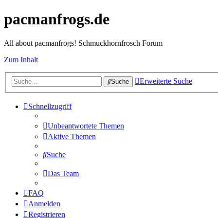
pacmanfrogs.de
All about pacmanfrogs! Schmuckhornfrosch Forum
Zum Inhalt
Erweiterte Suche
Suche
Schnellzugriff
Unbeantwortete Themen
Aktive Themen
Suche
Das Team
FAQ
Anmelden
Registrieren