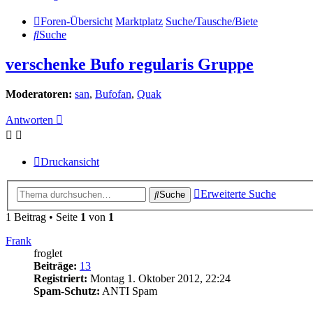
Foren-Übersicht
Marktplatz
Suche/Tausche/Biete
Suche
verschenke Bufo regularis Gruppe
Moderatoren:
san
,
Bufofan
,
Quak
Antworten
Druckansicht
Erweiterte Suche
Suche
1 Beitrag • Seite
1
von
1
Frank
froglet
Beiträge:
13
Registriert:
Montag 1. Oktober 2012, 22:24
Spam-Schutz:
ANTI Spam