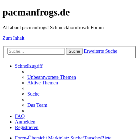
pacmanfrogs.de
All about pacmanfrogs! Schmuckhornfrosch Forum
Zum Inhalt
Erweiterte Suche
Suche
Schnellzugriff
Unbeantwortete Themen
Aktive Themen
Suche
Das Team
FAQ
Anmelden
Registrieren
Foren-Übersicht
Marktplatz
Suche/Tausche/Biete