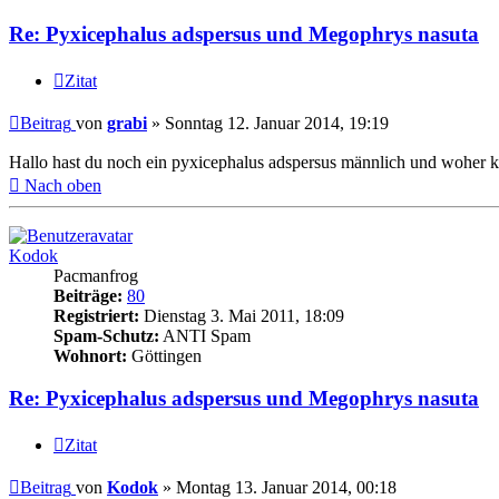
Re: Pyxicephalus adspersus und Megophrys nasuta
Zitat
Beitrag
von
grabi
»
Sonntag 12. Januar 2014, 19:19
Hallo hast du noch ein pyxicephalus adspersus männlich und woher
Nach oben
Kodok
Pacmanfrog
Beiträge:
80
Registriert:
Dienstag 3. Mai 2011, 18:09
Spam-Schutz:
ANTI Spam
Wohnort:
Göttingen
Re: Pyxicephalus adspersus und Megophrys nasuta
Zitat
Beitrag
von
Kodok
»
Montag 13. Januar 2014, 00:18