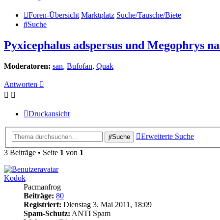
Foren-Übersicht
Marktplatz
Suche/Tausche/Biete
Suche
Pyxicephalus adspersus und Megophrys na
Moderatoren:
san
,
Bufofan
,
Quak
Antworten
Druckansicht
Erweiterte Suche
Suche
3 Beiträge • Seite
1
von
1
Kodok
Pacmanfrog
Beiträge:
80
Registriert:
Dienstag 3. Mai 2011, 18:09
Spam-Schutz:
ANTI Spam