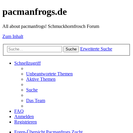
pacmanfrogs.de
All about pacmanfrogs! Schmuckhornfrosch Forum
Zum Inhalt
Erweiterte Suche
Suche
Schnellzugriff
Unbeantwortete Themen
Aktive Themen
Suche
Das Team
FAQ
Anmelden
Registrieren
Foren-Übersicht
Pacmanfrogs
Zucht