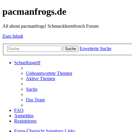
pacmanfrogs.de
All about pacmanfrogs! Schmuckhornfrosch Forum
Zum Inhalt
Erweiterte Suche
Suche
Schnellzugriff
Unbeantwortete Themen
Aktive Themen
Suche
Das Team
FAQ
Anmelden
Registrieren
Foren-Übersicht
Sonstiges
Links