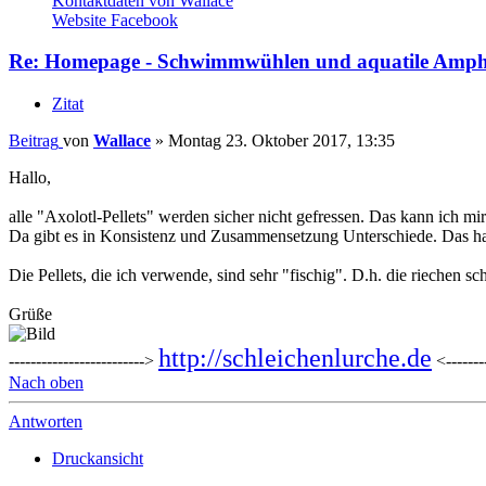
Kontaktdaten von Wallace
Website
Facebook
Re: Homepage - Schwimmwühlen und aquatile Amph
Zitat
Beitrag
von
Wallace
»
Montag 23. Oktober 2017, 13:35
Hallo,
alle "Axolotl-Pellets" werden sicher nicht gefressen. Das kann ich mir
Da gibt es in Konsistenz und Zusammensetzung Unterschiede. Das habe
Die Pellets, die ich verwende, sind sehr "fischig". D.h. die riechen s
Grüße
http://schleichenlurche.de
------------------------->
<--------
Nach oben
Antworten
Druckansicht