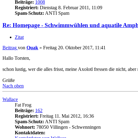
Beiträge:
1008
Registriert:
Dienstag 8. Februar 2011, 11:09
Spam-Schutz:
ANTI Spam
Re: Homepage - Schwimmwühlen und aquatile Amph
Zitat
Beitrag
von
Quak
»
Freitag 20. Oktober 2017, 11:41
Hallo Torsten,
schon lustig, wer die alles frisst, meine Axolotl fressen die nicht, a
Grüße
Nach oben
Wallace
Fat Frog
Beiträge:
162
Registriert:
Freitag 11. Mai 2012, 16:36
Spam-Schutz:
ANTI Spam
Wohnort:
78050 Villingen - Schwenningen
Kontaktdaten: