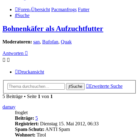
Foren-Übersicht
Pacmanfrogs
Futter
Suche
Bohnenkäfer als Aufzuchtfutter
Moderatoren:
san
,
Bufofan
,
Quak
Antworten
Druckansicht
Erweiterte Suche
Suche
5 Beiträge • Seite
1
von
1
damay
froglet
Beiträge:
5
Registriert:
Dienstag 15. Mai 2012, 06:33
Spam-Schutz:
ANTI Spam
Wohnort:
Tirol