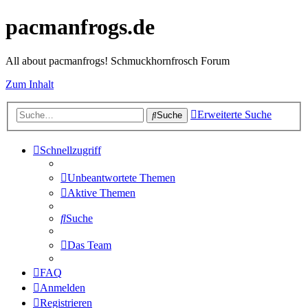
pacmanfrogs.de
All about pacmanfrogs! Schmuckhornfrosch Forum
Zum Inhalt
Erweiterte Suche
Suche
Schnellzugriff
Unbeantwortete Themen
Aktive Themen
Suche
Das Team
FAQ
Anmelden
Registrieren