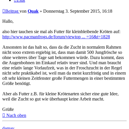
Zitat
Beitrag
von
Quak
»
Donnerstag 3. September 2015, 16:18
Hallo,
also hier tauchen sie mal als Futter für kleinbleibende Kröten auf:
http://www.pacmanfrogs.de/forum/viewtop ... =16&t=1828
Ansonsten ist das halt so, dass da die Zucht in normalem Rahmen
nicht sooo extrem ergiebig ist, dass man damit 500 Jungfrösche so
ohne weiteres über Tage satt bekommen würde. Dazu kommt, dass
die Augenbohnen im Einkauf relativ teuer sind. Und man braucht
eine relativ lange Vorlaufzeit, was in der Froschzucht in der Regel
nicht sehr praktikabel ist, weil man da meist kurzfristig und in einem
oft sehr kleinen Zeitfenster große Futtermengen in einer bestimmten
Größe benötigt.
Aber als Futter z.B. für kleine Krötenarten sicher eine gute Idee,
weil die Zucht so gut wie überhaupt keine Arbeit macht.
Grüße
Nach oben
damay