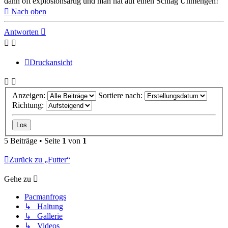
dann oft explosionsartig und man hat auf einen Schlag Unmengen!
Nach oben
Antworten
Druckansicht
Anzeigen:
Sortiere nach:
Richtung:
5 Beiträge • Seite
1
von
1
Zurück zu „Futter“
Gehe zu
Pacmanfrogs
↳ Haltung
↳ Gallerie
↳ Videos