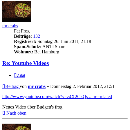
mr crabs
Fat Frog
Beiträge:
132
Registriert:
Sonntag 26. Juni 2011, 21:18
Spam-Schutz:
ANTI Spam
Wohnort:
Bei Hamburg
Re: Youtube Videos
Zitat
Beitrag
von
mr crabs
»
Donnerstag 2. Februar 2012, 21:51
http://www.youtube.com/watch?v=z4X2CkQs ... re=related
Nettes Video über Budgett's frog
Nach oben