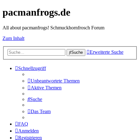
pacmanfrogs.de
All about pacmanfrogs! Schmuckhornfrosch Forum
Zum Inhalt
Erweiterte Suche
Suche
Schnellzugriff
Unbeantwortete Themen
Aktive Themen
Suche
Das Team
FAQ
Anmelden
Registrieren