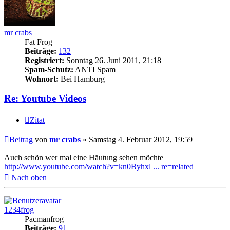
mr crabs
Fat Frog
Beiträge:
132
Registriert:
Sonntag 26. Juni 2011, 21:18
Spam-Schutz:
ANTI Spam
Wohnort:
Bei Hamburg
Re: Youtube Videos
Zitat
Beitrag
von
mr crabs
»
Samstag 4. Februar 2012, 19:59
Auch schön wer mal eine Häutung sehen möchte
http://www.youtube.com/watch?v=kn0Byhxl ... re=related
Nach oben
1234frog
Pacmanfrog
Beiträge:
91