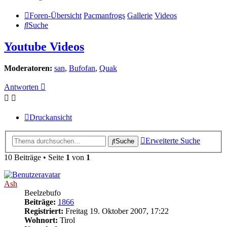
Foren-Übersicht
Pacmanfrogs
Gallerie
Videos
Suche
Youtube Videos
Moderatoren:
san
,
Bufofan
,
Quak
Antworten
Druckansicht
Erweiterte Suche
Suche
10 Beiträge • Seite
1
von
1
Ash
Beelzebufo
Beiträge:
1866
Registriert:
Freitag 19. Oktober 2007, 17:22
Wohnort:
Tirol