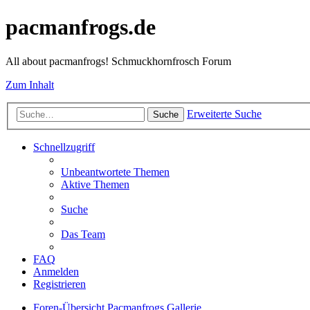
pacmanfrogs.de
All about pacmanfrogs! Schmuckhornfrosch Forum
Zum Inhalt
Erweiterte Suche
Suche
Schnellzugriff
Unbeantwortete Themen
Aktive Themen
Suche
Das Team
FAQ
Anmelden
Registrieren
Foren-Übersicht
Pacmanfrogs
Gallerie