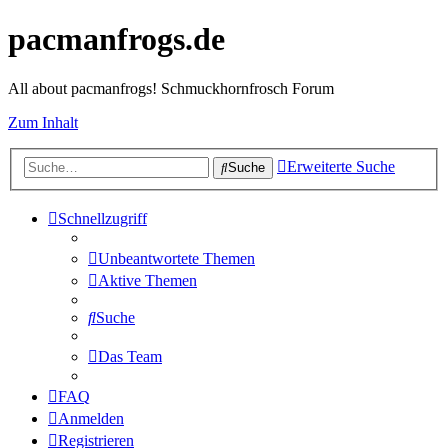
pacmanfrogs.de
All about pacmanfrogs! Schmuckhornfrosch Forum
Zum Inhalt
Erweiterte Suche
Suche
Schnellzugriff
Unbeantwortete Themen
Aktive Themen
Suche
Das Team
FAQ
Anmelden
Registrieren