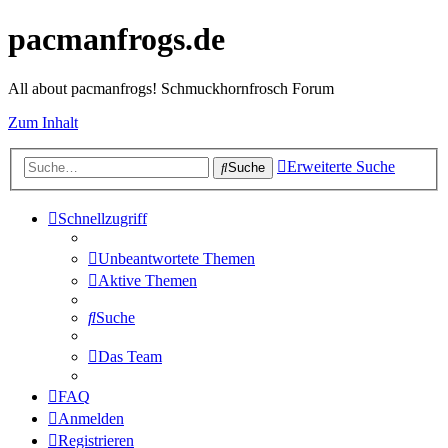
pacmanfrogs.de
All about pacmanfrogs! Schmuckhornfrosch Forum
Zum Inhalt
Erweiterte Suche
Suche
Schnellzugriff
Unbeantwortete Themen
Aktive Themen
Suche
Das Team
FAQ
Anmelden
Registrieren