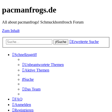
pacmanfrogs.de
All about pacmanfrogs! Schmuckhornfrosch Forum
Zum Inhalt
Erweiterte Suche
Suche
Schnellzugriff
Unbeantwortete Themen
Aktive Themen
Suche
Das Team
FAQ
Anmelden
Registrieren