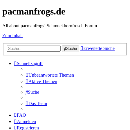
pacmanfrogs.de
All about pacmanfrogs! Schmuckhornfrosch Forum
Zum Inhalt
Erweiterte Suche
Suche
Schnellzugriff
Unbeantwortete Themen
Aktive Themen
Suche
Das Team
FAQ
Anmelden
Registrieren