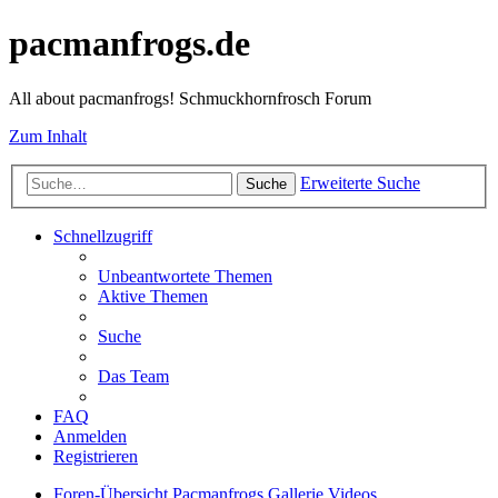
pacmanfrogs.de
All about pacmanfrogs! Schmuckhornfrosch Forum
Zum Inhalt
Erweiterte Suche
Suche
Schnellzugriff
Unbeantwortete Themen
Aktive Themen
Suche
Das Team
FAQ
Anmelden
Registrieren
Foren-Übersicht
Pacmanfrogs
Gallerie
Videos