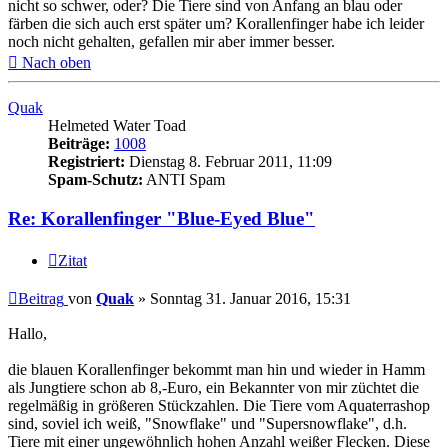
nicht so schwer, oder? Die Tiere sind von Anfang an blau oder
färben die sich auch erst später um? Korallenfinger habe ich leider
noch nicht gehalten, gefallen mir aber immer besser.
Nach oben
Quak
Helmeted Water Toad
Beiträge:
1008
Registriert:
Dienstag 8. Februar 2011, 11:09
Spam-Schutz:
ANTI Spam
Re: Korallenfinger "Blue-Eyed Blue"
Zitat
Beitrag
von
Quak
»
Sonntag 31. Januar 2016, 15:31
Hallo,
die blauen Korallenfinger bekommt man hin und wieder in Hamm
als Jungtiere schon ab 8,-Euro, ein Bekannter von mir züchtet die
regelmäßig in größeren Stückzahlen. Die Tiere vom Aquaterrashop
sind, soviel ich weiß, "Snowflake" und "Supersnowflake", d.h.
Tiere mit einer ungewöhnlich hohen Anzahl weißer Flecken. Diese