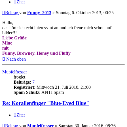
Zitat
Beitrag
von
Funny_2013
»
Sonntag 6. Oktober 2013, 00:25
Hallo,
das hört sich echt interessant an und ich freue mich schon auf
bilder!!!
Liebe Grüße
Mine
mit
Funny, Browney, Honey und Fluffy
Nach oben
Mupfelfresser
froglet
Beiträge:
7
Registriert:
Mittwoch 21. Juli 2010, 21:00
Spam-Schutz:
ANTI Spam
Re: Korallenfinger "Blue-Eyed Blue"
Zitat
Beitrag
von
Mupfelfresser
»
Samstag 30. Januar 2016, 08:36