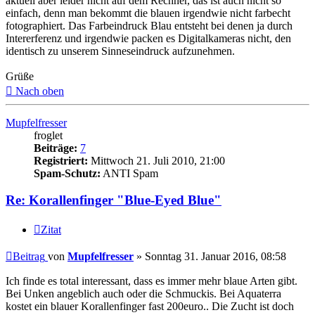
aktuell aber leider nicht auf dem Rechner, das ist auch nicht so
einfach, denn man bekommt die blauen irgendwie nicht farbecht
fotographiert. Das Farbeindruck Blau entsteht bei denen ja durch
Intererferenz und irgendwie packen es Digitalkameras nicht, den
identisch zu unserem Sinneseindruck aufzunehmen.
Grüße
Nach oben
Mupfelfresser
froglet
Beiträge:
7
Registriert:
Mittwoch 21. Juli 2010, 21:00
Spam-Schutz:
ANTI Spam
Re: Korallenfinger "Blue-Eyed Blue"
Zitat
Beitrag
von
Mupfelfresser
»
Sonntag 31. Januar 2016, 08:58
Ich finde es total interessant, dass es immer mehr blaue Arten gibt.
Bei Unken angeblich auch oder die Schmuckis. Bei Aquaterra
kostet ein blauer Korallenfinger fast 200euro.. Die Zucht ist doch