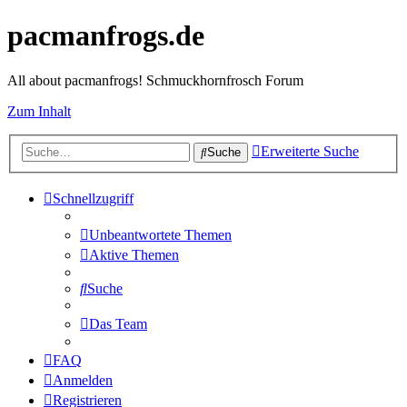
pacmanfrogs.de
All about pacmanfrogs! Schmuckhornfrosch Forum
Zum Inhalt
Erweiterte Suche
Suche
Schnellzugriff
Unbeantwortete Themen
Aktive Themen
Suche
Das Team
FAQ
Anmelden
Registrieren