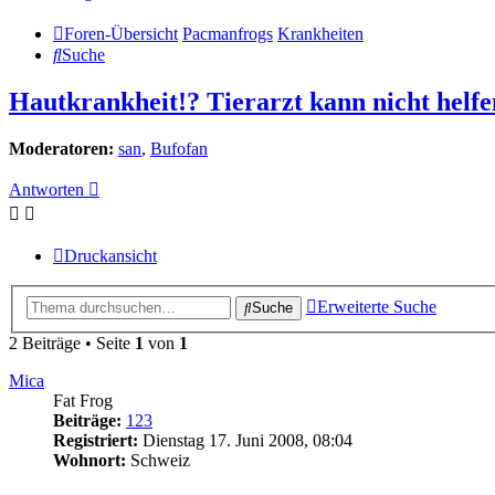
Foren-Übersicht
Pacmanfrogs
Krankheiten
Suche
Hautkrankheit!? Tierarzt kann nicht helfe
Moderatoren:
san
,
Bufofan
Antworten
Druckansicht
Erweiterte Suche
Suche
2 Beiträge • Seite
1
von
1
Mica
Fat Frog
Beiträge:
123
Registriert:
Dienstag 17. Juni 2008, 08:04
Wohnort:
Schweiz