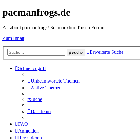
pacmanfrogs.de
All about pacmanfrogs! Schmuckhornfrosch Forum
Zum Inhalt
Erweiterte Suche
Suche
Schnellzugriff
Unbeantwortete Themen
Aktive Themen
Suche
Das Team
FAQ
Anmelden
Registrieren