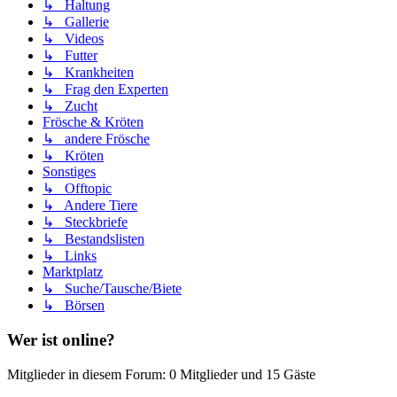
↳ Haltung
↳ Gallerie
↳ Videos
↳ Futter
↳ Krankheiten
↳ Frag den Experten
↳ Zucht
Frösche & Kröten
↳ andere Frösche
↳ Kröten
Sonstiges
↳ Offtopic
↳ Andere Tiere
↳ Steckbriefe
↳ Bestandslisten
↳ Links
Marktplatz
↳ Suche/Tausche/Biete
↳ Börsen
Wer ist online?
Mitglieder in diesem Forum: 0 Mitglieder und 15 Gäste